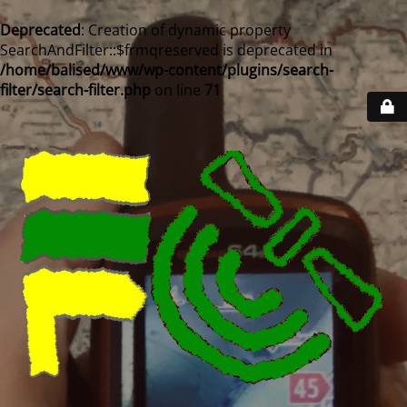
Deprecated
: Creation of dynamic property
SearchAndFilter::$frmqreserved is deprecated in
/home/balised/www/wp-content/plugins/search-
filter/search-filter.php
on line
71