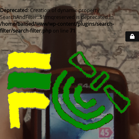
Deprecated
: Creation of dynamic property
SearchAndFilter::$frmqreserved is deprecated in
/home/balised/www/wp-content/plugins/search-
filter/search-filter.php
on line
71