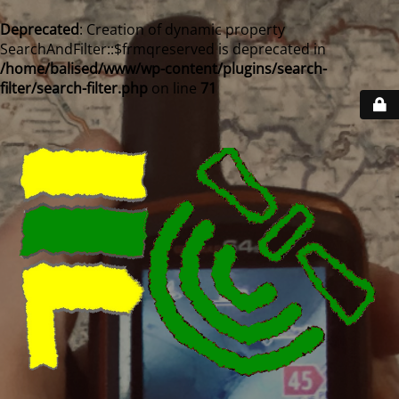
Deprecated
: Creation of dynamic property
SearchAndFilter::$frmqreserved is deprecated in
/home/balised/www/wp-content/plugins/search-
filter/search-filter.php
on line
71