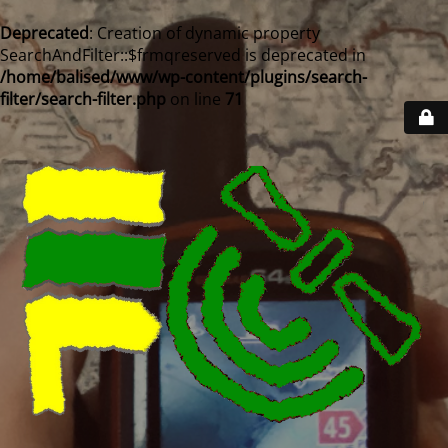
Deprecated
: Creation of dynamic property
SearchAndFilter::$frmqreserved is deprecated in
/home/balised/www/wp-content/plugins/search-
filter/search-filter.php
on line
71