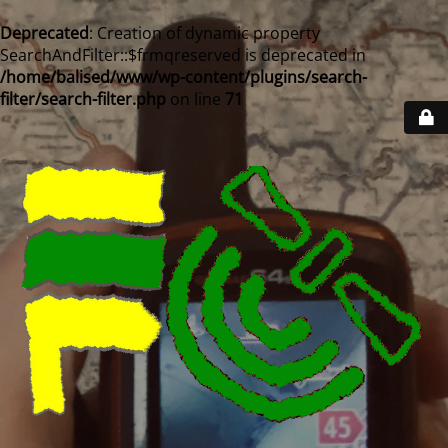
Deprecated
: Creation of dynamic property
SearchAndFilter::$frmqreserved is deprecated in
/home/balised/www/wp-content/plugins/search-
filter/search-filter.php
on line
71