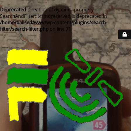
Deprecated
: Creation of dynamic property
SearchAndFilter::$frmqreserved is deprecated in
/home/balised/www/wp-content/plugins/search-
filter/search-filter.php
on line
71