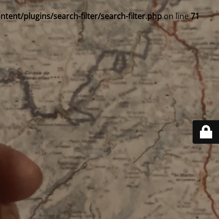
ent/plugins/search-filter/search-filter.php
on line
71