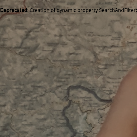
Deprecated
: Creation of dynamic property SearchAndFilter