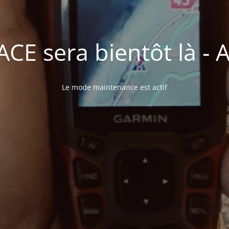
E sera bientôt là - A 
Le mode maintenance est actif