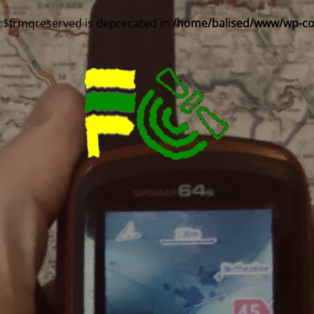
::$frmqreserved is deprecated in
/home/balised/www/wp-cont