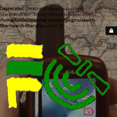
Deprecated
: Creation of dynamic property
SearchAndFilter::$frmqreserved is deprecated in
/home/balised/www/wp-content/plugins/search-
filter/search-filter.php
on line
71