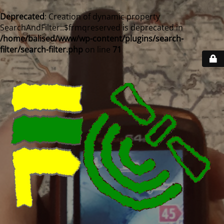
Deprecated
: Creation of dynamic property
SearchAndFilter::$frmqreserved is deprecated in
/home/balised/www/wp-content/plugins/search-
filter/search-filter.php
on line
71