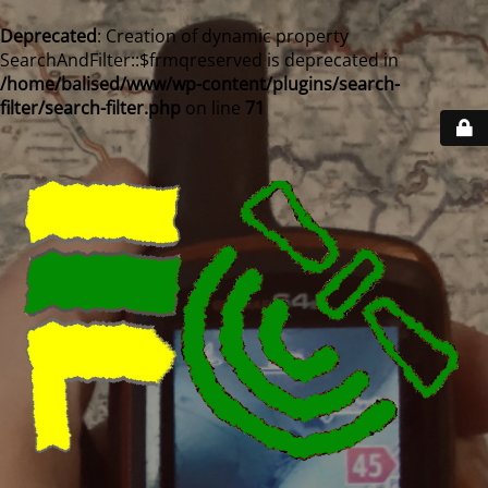
Deprecated
: Creation of dynamic property
SearchAndFilter::$frmqreserved is deprecated in
/home/balised/www/wp-content/plugins/search-
filter/search-filter.php
on line
71