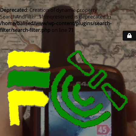
Deprecated
: Creation of dynamic property
SearchAndFilter::$frmqreserved is deprecated in
/home/balised/www/wp-content/plugins/search-
filter/search-filter.php
on line
71