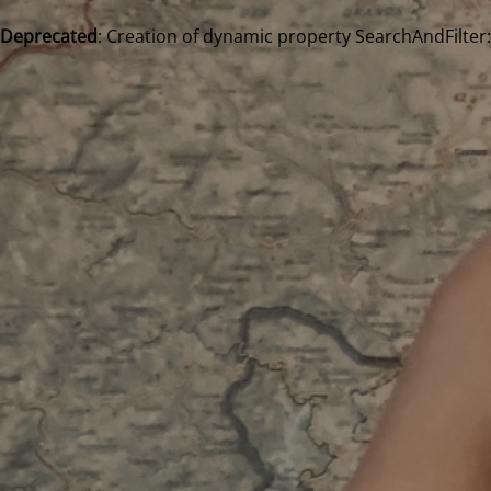
Deprecated
: Creation of dynamic property SearchAndFilter