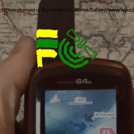
::$frmqreserved is deprecated in
/home/balised/www/wp-cont