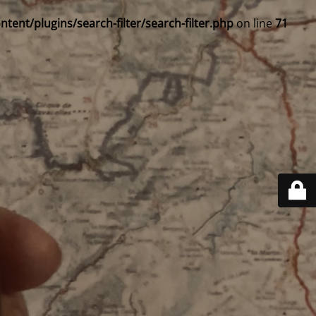
ent/plugins/search-filter/search-filter.php
on line
71