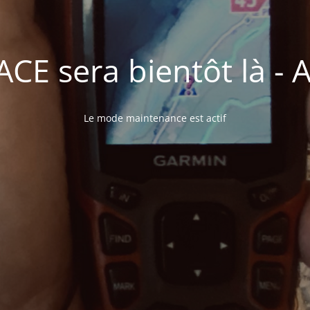
E sera bientôt là - A 
Le mode maintenance est actif