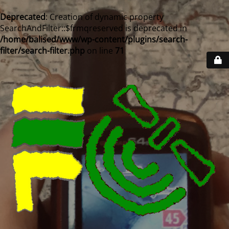
Deprecated
: Creation of dynamic property
SearchAndFilter::$frmqreserved is deprecated in
/home/balised/www/wp-content/plugins/search-
filter/search-filter.php
on line
71