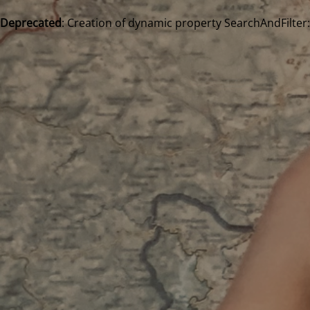
Deprecated
: Creation of dynamic property SearchAndFilter