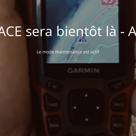
E sera bientôt là - A 
Le mode maintenance est actif