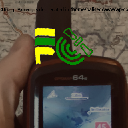
::$frmqreserved is deprecated in
/home/balised/www/wp-cont