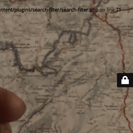
ent/plugins/search-filter/search-filter.php
on line
71