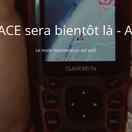
E sera bientôt là - A 
Le mode maintenance est actif