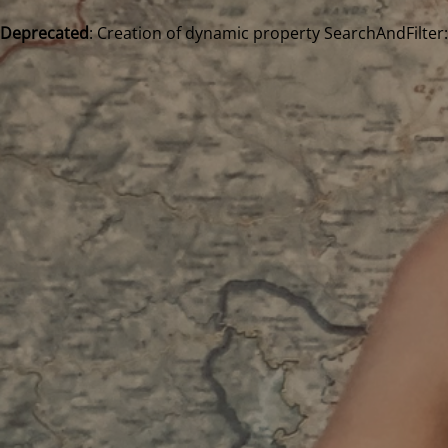
Deprecated
: Creation of dynamic property SearchAndFilter