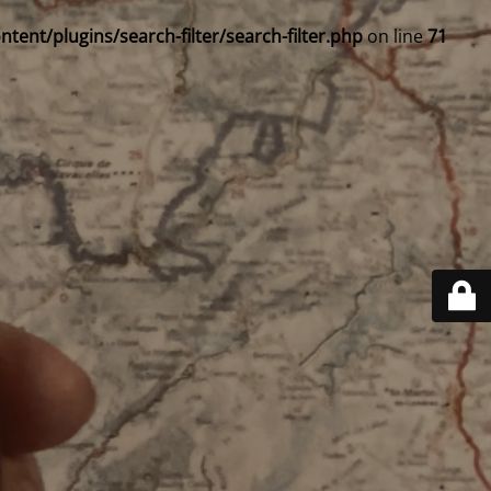
ent/plugins/search-filter/search-filter.php
on line
71