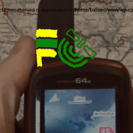
::$frmqreserved is deprecated in
/home/balised/www/wp-cont