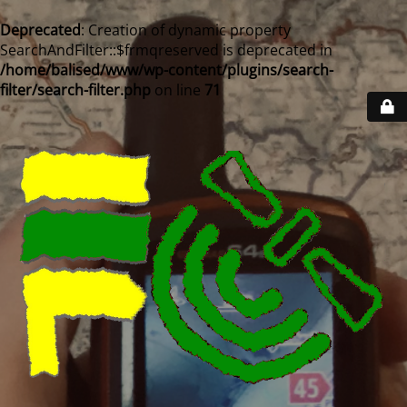
Deprecated
: Creation of dynamic property
SearchAndFilter::$frmqreserved is deprecated in
/home/balised/www/wp-content/plugins/search-
filter/search-filter.php
on line
71