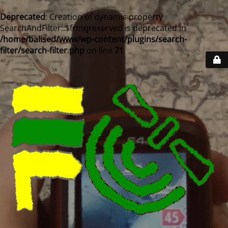
Deprecated
: Creation of dynamic property
SearchAndFilter::$frmqreserved is deprecated in
/home/balised/www/wp-content/plugins/search-
filter/search-filter.php
on line
71