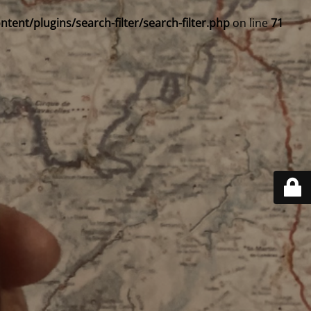
ent/plugins/search-filter/search-filter.php
on line
71