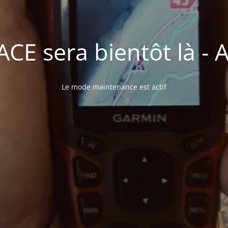
E sera bientôt là - A 
Le mode maintenance est actif