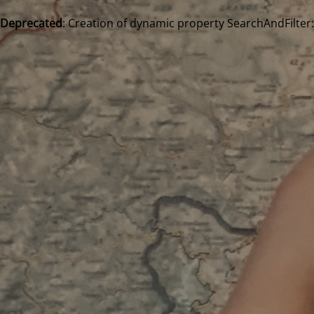
Deprecated
: Creation of dynamic property SearchAndFilter