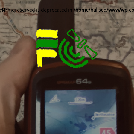
::$frmqreserved is deprecated in
/home/balised/www/wp-cont