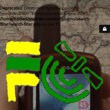
Deprecated
: Creation of dynamic property
SearchAndFilter::$frmqreserved is deprecated in
/home/balised/www/wp-content/plugins/search-
filter/search-filter.php
on line
71