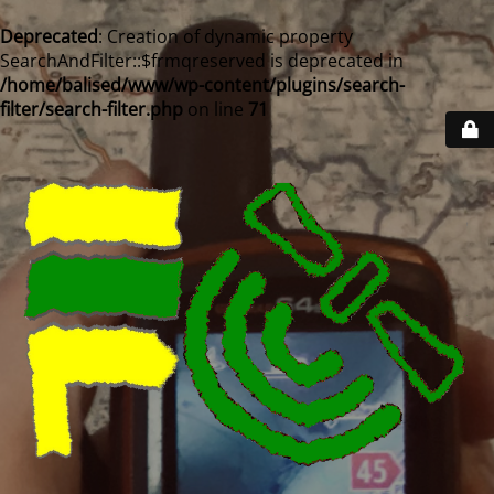
Deprecated
: Creation of dynamic property
SearchAndFilter::$frmqreserved is deprecated in
/home/balised/www/wp-content/plugins/search-
filter/search-filter.php
on line
71