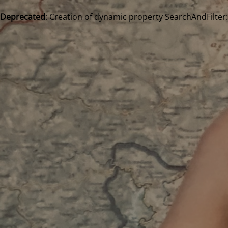
Deprecated
: Creation of dynamic property SearchAndFilter