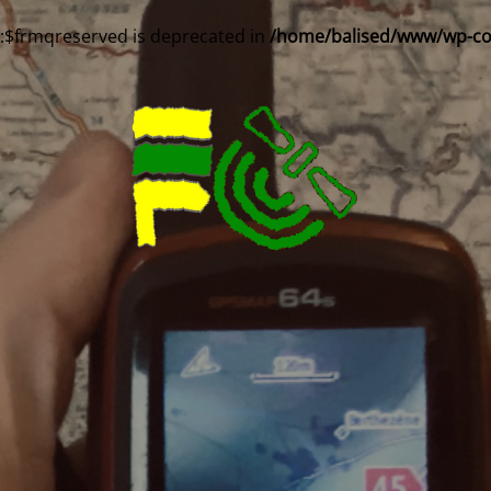
::$frmqreserved is deprecated in
/home/balised/www/wp-cont