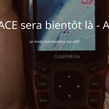
E sera bientôt là - A 
Le mode maintenance est actif