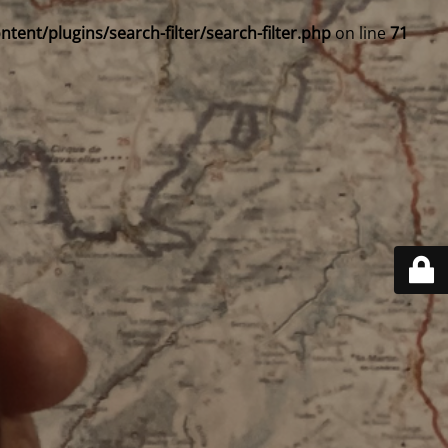
ent/plugins/search-filter/search-filter.php
on line
71