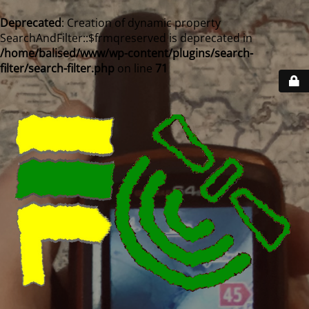
Deprecated
: Creation of dynamic property
SearchAndFilter::$frmqreserved is deprecated in
/home/balised/www/wp-content/plugins/search-
filter/search-filter.php
on line
71