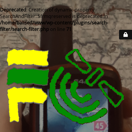
Deprecated
: Creation of dynamic property
SearchAndFilter::$frmqreserved is deprecated in
/home/balised/www/wp-content/plugins/search-
filter/search-filter.php
on line
71