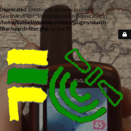
Deprecated
: Creation of dynamic property
SearchAndFilter::$frmqreserved is deprecated in
/home/balised/www/wp-content/plugins/search-
filter/search-filter.php
on line
71