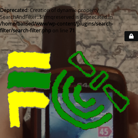
Deprecated
: Creation of dynamic property
SearchAndFilter::$frmqreserved is deprecated in
/home/balised/www/wp-content/plugins/search-
filter/search-filter.php
on line
71