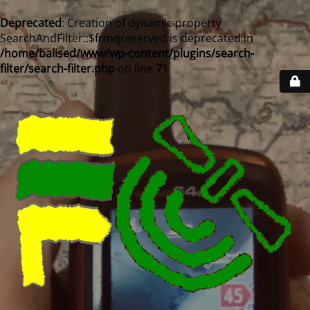
Deprecated
: Creation of dynamic property
SearchAndFilter::$frmqreserved is deprecated in
/home/balised/www/wp-content/plugins/search-
filter/search-filter.php
on line
71