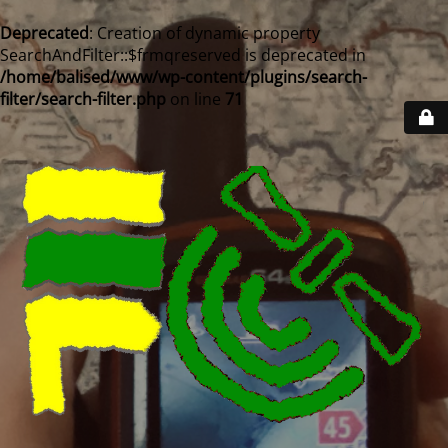
Deprecated
: Creation of dynamic property
SearchAndFilter::$frmqreserved is deprecated in
/home/balised/www/wp-content/plugins/search-
filter/search-filter.php
on line
71