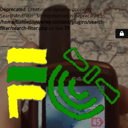
Deprecated
: Creation of dynamic property
SearchAndFilter::$frmqreserved is deprecated in
/home/balised/www/wp-content/plugins/search-
filter/search-filter.php
on line
71